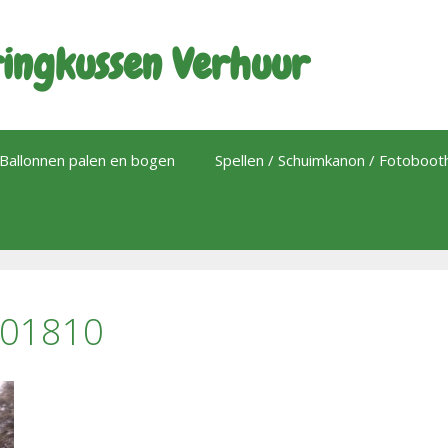
ingkussen Verhuur
Ballonnen palen en bogen
Spellen / Schuimkanon / Fotoboo
201810