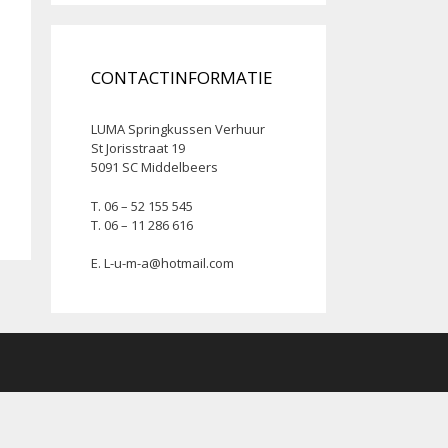
CONTACTINFORMATIE
LUMA Springkussen Verhuur
St Jorisstraat 19
5091 SC Middelbeers
T. 06 – 52 155 545
T. 06 – 11 286 616
E.
L-u-m-a@hotmail.com