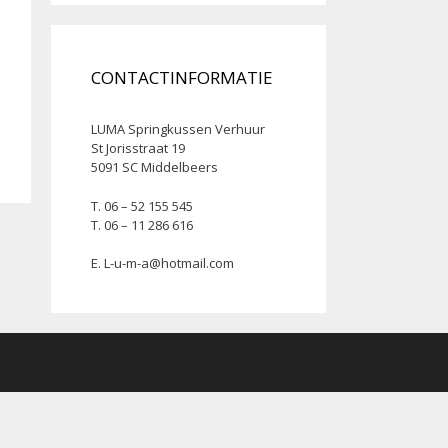
CONTACTINFORMATIE
LUMA Springkussen Verhuur
St Jorisstraat 19
5091 SC Middelbeers
T. 06 – 52 155 545
T. 06 – 11 286 616
E.
L-u-m-a@hotmail.com