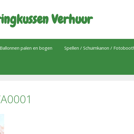
ingkussen Verhuur
Ballonnen palen en bogen
Spellen / Schuimkanon / Fotoboo
WA0001