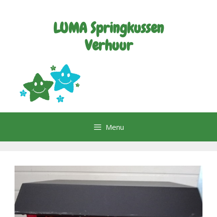
Ga
naar
LUMA Springkussen
de
inhoud
Verhuur
Menu