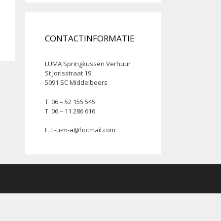
CONTACTINFORMATIE
LUMA Springkussen Verhuur
St Jorisstraat 19
5091 SC Middelbeers
T. 06 – 52 155 545
T. 06 – 11 286 616
E.
L-u-m-a@hotmail.com