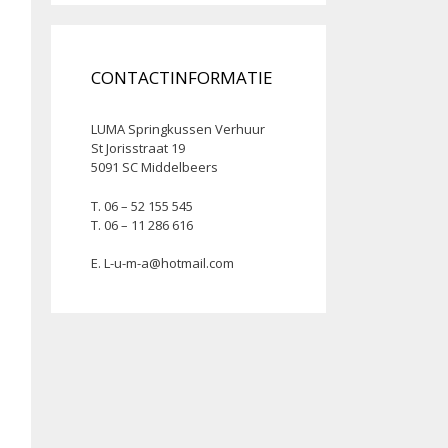
CONTACTINFORMATIE
LUMA Springkussen Verhuur
St Jorisstraat 19
5091 SC Middelbeers
T. 06 – 52 155 545
T. 06 – 11 286 616
E.
L-u-m-a@hotmail.com