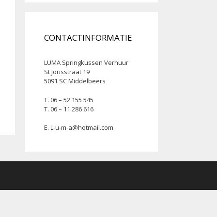
CONTACTINFORMATIE
LUMA Springkussen Verhuur
St Jorisstraat 19
5091 SC Middelbeers
T. 06 – 52 155 545
T. 06 – 11 286 616
E.
L-u-m-a@hotmail.com