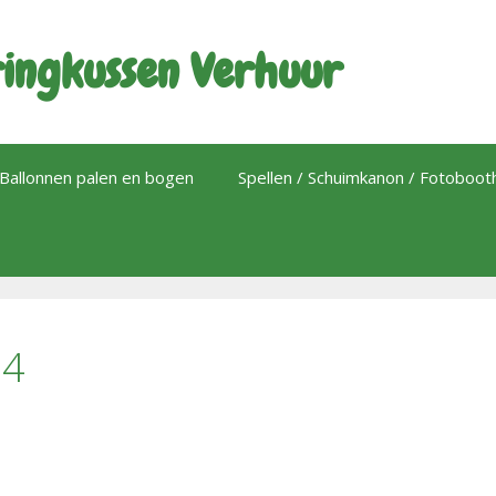
ingkussen Verhuur
Ballonnen palen en bogen
Spellen / Schuimkanon / Fotoboo
54