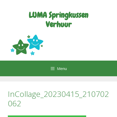
Ga
naar
LUMA Springkussen
de
inhoud
Verhuur
Menu
InCollage_20230415_210702
062